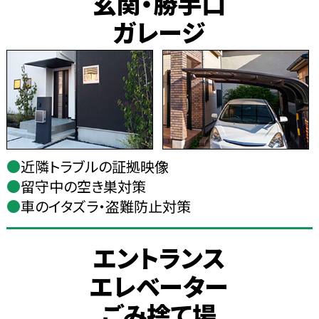
玄関・勝手口
ガレージ
●
近隣トラブルの証拠映像
●
留守中の空き巣対策
●
車のイタズラ・盗難防止対策
エントランス
エレベーター
ごみ捨て場