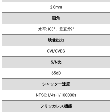
2.8mm
画角
水平:103°、垂直:59°
映像出力
CVI/CVBS
S/N比
65dB
シャッター速度
NTSC:1/4s-1/100000s
フリッカレス機能