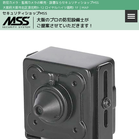
防犯カメラ・監視カメラの販売・設置ならセキュリティショップMSS
大阪府大阪市北区浪花町9-12 ロイヤルハイツ扇町I 1F｜
MAP
セキュリティショップMSS
Men
ホーム
大阪のプロの防犯設備士が
ご提案させていただきます！
商品情報
店舗案内
防犯カメラの設置場所
防犯カメラ設置の目的
求人情報
ブログ
お問い合わせ
会社概要
MAP