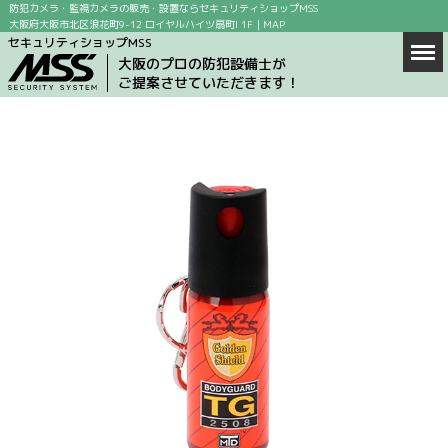
防犯カメラ・監視カメラの販売・設置ならセキュリティショップMSS
大阪府大阪市北区浪花町9-12 ロイヤルハイツ扇町I 1F｜
MAP
セキュリティショップMSS
Men
ホーム
大阪のプロの防犯設備士が
ご提案させていただきます！
商品情報
店舗案内
防犯カメラの設置場所
防犯カメラ設置の目的
求人情報
ブログ
お問い合わせ
会社概要
MAP