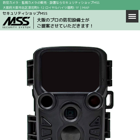
防犯カメラ・監視カメラの販売・設置ならセキュリティショップMSS
大阪府大阪市北区浪花町9-12 ロイヤルハイツ扇町I 1F｜
MAP
セキュリティショップMSS
Men
ホーム
大阪のプロの防犯設備士が
ご提案させていただきます！
商品情報
店舗案内
防犯カメラの設置場所
防犯カメラ設置の目的
求人情報
ブログ
お問い合わせ
会社概要
MAP