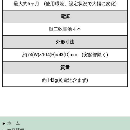
最大約6ヶ月 (使用環境、設定状況で大幅に変化)
電源
単三乾電池４本
外形寸法
約74(W)×104(H)×43(D)mm (突起部除く)
質量
約142g(乾電池含まず)
ホーム