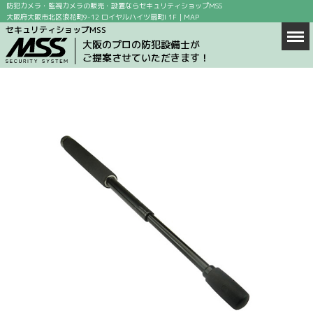
防犯カメラ・監視カメラの販売・設置ならセキュリティショップMSS
大阪府大阪市北区浪花町9-12 ロイヤルハイツ扇町I 1F｜
MAP
セキュリティショップMSS
Men
ホーム
大阪のプロの防犯設備士が
ご提案させていただきます！
商品情報
店舗案内
防犯カメラの設置場所
防犯カメラ設置の目的
求人情報
ブログ
お問い合わせ
会社概要
MAP