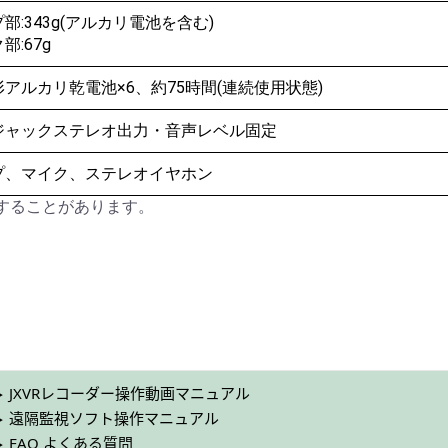
部:343g(アルカリ電池を含む)
部:67g
アルカリ乾電池×6、約75時間(連続使用状態)
ジャックステレオ出力・音声レベル固定
プ、マイク、ステレオイヤホン
することがあります。
JXVRレコーダー操作動画マニュアル
遠隔監視ソフト操作マニュアル
FAQ よくある質問