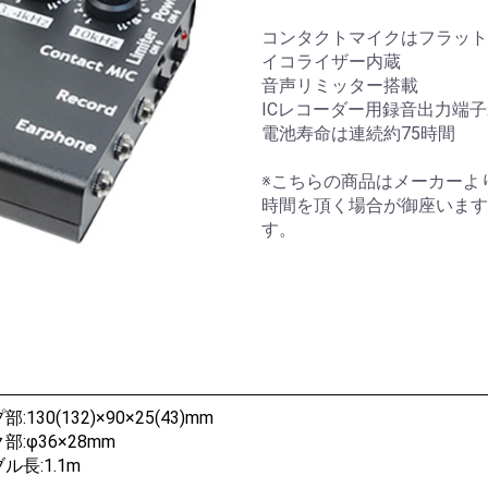
コンタクトマイクはフラット
イコライザー内蔵
音声リミッター搭載
ICレコーダー用録音出力端
電池寿命は連続約75時間
※こちらの商品はメーカーよ
時間を頂く場合が御座います
す。
:130(132)×90×25(43)mm
部:φ36×28mm
ル長:1.1m