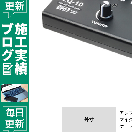
アンプ部
外寸
マイク
ケーブ