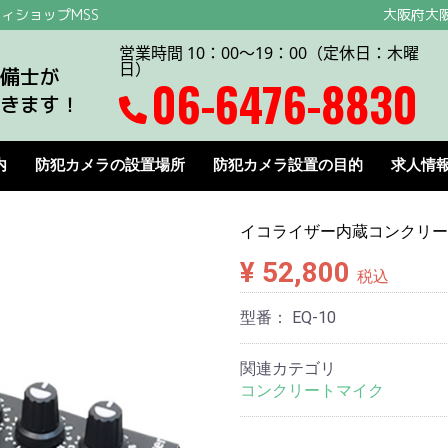
ィショップMSS
大阪府大阪
営業時間 10：00～19：00（定休日：木曜
日）
備士が
06-6476-8830
きます！
内
防犯カメラの設置場所
防犯カメラ設置の目的
求人情
イコライザー内蔵コンクリー
¥ 52,800
税込
型番：
EQ-10
関連カテゴリ
コンクリートマイク