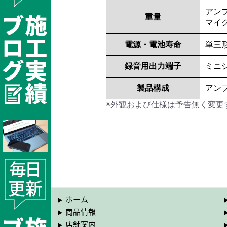
アンプ
重量
マイク
電源・電池寿命
単三形
録音用出力端子
ミニ
製品構成
アン
※外観および仕様は予告無く変更
ホーム
商品情報
店舗案内