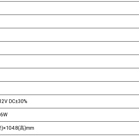
12V DC±30%
.6W
径)×104.8(高)mm