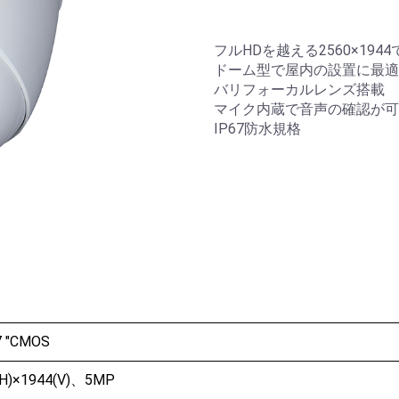
フルHDを越える2560×19
ドーム型で屋内の設置に最適
バリフォーカルレンズ搭載
マイク内蔵で音声の確認が
IP67防水規格
.7 "CMOS
(H)×1944(V)、5MP