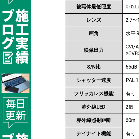
被写体最低照度
0.02L
レンズ
2.7〜
画角
水平:9
CVI/
映像出力
※CV
S/N比
65dB
シャッター速度
PAL:
フリッカレス機能
有り
赤外線LED
2個
赤外線照射距離
60m
デイナイト機能
有り