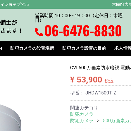
ィショップMSS
大阪府大阪
営業時間 10：00～19：00（定休日：木曜
日）
備士が
06-6476-8830
きます！
内
防犯カメラの設置場所
防犯カメラ設置の目的
求人情
CVI 500万画素防水暗視 電
¥ 53,900
税込
型番：
JHDW1500T-Z
関連カテゴリ
防犯カメラ
防犯カメラ
500万画素カ