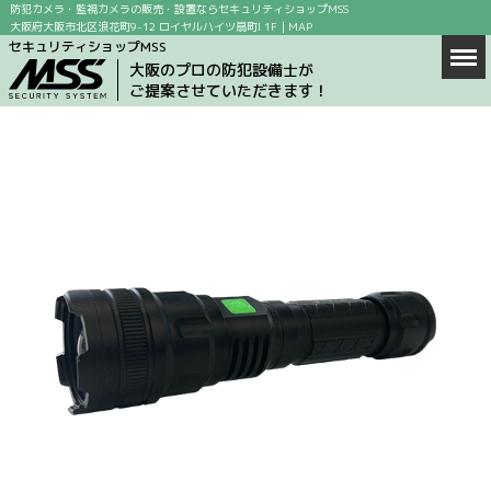
防犯カメラ・監視カメラの販売・設置ならセキュリティショップMSS
大阪府大阪市北区浪花町9-12 ロイヤルハイツ扇町I 1F｜
MAP
セキュリティショップMSS
Men
ホーム
大阪のプロの防犯設備士が
ご提案させていただきます！
商品情報
店舗案内
防犯カメラの設置場所
防犯カメラ設置の目的
求人情報
ブログ
お問い合わせ
会社概要
MAP