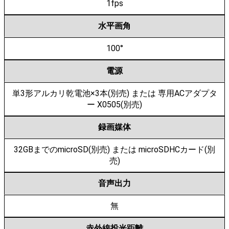
1fps
水平画角
100°
電源
単3形アルカリ乾電池×3本(別売) または 専用ACアダプタ
ー X0505(別売)
録画媒体
32GBまでのmicroSD(別売) または microSDHCカード(別
売)
音声出力
無
赤外線投光距離