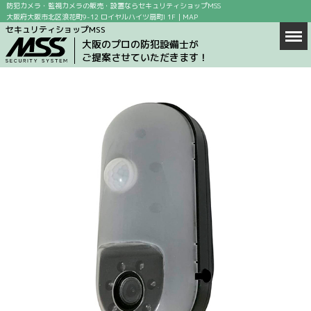
防犯カメラ・監視カメラの販売・設置ならセキュリティショップMSS
大阪府大阪市北区浪花町9-12 ロイヤルハイツ扇町I 1F｜
MAP
セキュリティショップMSS
Men
ホーム
大阪のプロの防犯設備士が
ご提案させていただきます！
商品情報
店舗案内
防犯カメラの設置場所
防犯カメラ設置の目的
求人情報
ブログ
お問い合わせ
会社概要
MAP