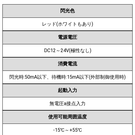
閃光色
レッド(ホワイトもあり)
電源電圧
DC12～24V(極性なし)
消費電流
閃光時:50mA以下、待機時:15mA以下(外部制御使用時)
起動入力
無電圧a接点入力
使用可能周囲温度
-15℃～+55℃