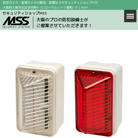
防犯カメラ・監視カメラの販売・設置ならセキュリティショップMSS
大阪府大阪市北区浪花町9-12 ロイヤルハイツ扇町I 1F｜
MAP
セキュリティショップMSS
Men
ホーム
大阪のプロの防犯設備士が
ご提案させていただきます！
商品情報
店舗案内
防犯カメラの設置場所
防犯カメラ設置の目的
求人情報
ブログ
お問い合わせ
会社概要
MAP