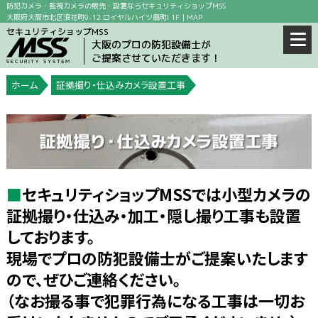
防犯カメラ・監視カメラの販売・設置ならセキュリティショップMSS
大阪府大阪市北区浪花町9-12 ロイヤルハイツ扇町I 1F｜
MAP
セキュリティショップMSS
大阪のプロの防犯設備士が
ご提案させていただきます！
ホーム
証拠撮り・仕込みカメラ設置工事
■
セキュリティショップMSSでは小型カメラの
証拠撮り・仕込み・加工・隠し撮り工事も設置
しております。
現場でプロの防犯設備士がご提案いたします
ので、ぜひご連絡ください。
（なお撮る事で犯罪行為になる工事は一切お