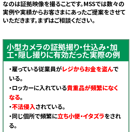
なのは証拠映像を撮ることです。MSSでは数々の
実例や実績からお客さまにあったご提案をさせて
いただきます。まずはご相談ください。
小型カメラの証拠撮り・仕込み・加
工・隠し撮りに有効だった実際の例
・雇っている従業員が
レジからお金を盗ん
で
いる。
・ロッカーに入れている
貴重品が頻繁になく
なる
。
・
不法侵入
されている。
・同じ個所で頻繁に
立ち小便・イタズラ
をされ
る。